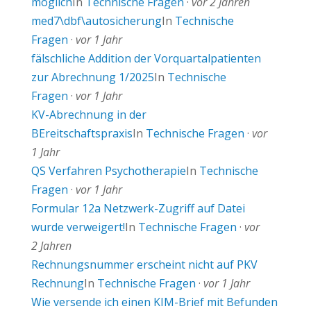
möglich
In
Technische Fragen
·
vor 2 Jahren
med7\dbf\autosicherung
In
Technische
Fragen
·
vor 1 Jahr
fälschliche Addition der Vorquartalpatienten
zur Abrechnung 1/2025
In
Technische
Fragen
·
vor 1 Jahr
KV-Abrechnung in der
BEreitschaftspraxis
In
Technische Fragen
·
vor
1 Jahr
QS Verfahren Psychotherapie
In
Technische
Fragen
·
vor 1 Jahr
Formular 12a Netzwerk-Zugriff auf Datei
wurde verweigert!
In
Technische Fragen
·
vor
2 Jahren
Rechnungsnummer erscheint nicht auf PKV
Rechnung
In
Technische Fragen
·
vor 1 Jahr
Wie versende ich einen KIM-Brief mit Befunden