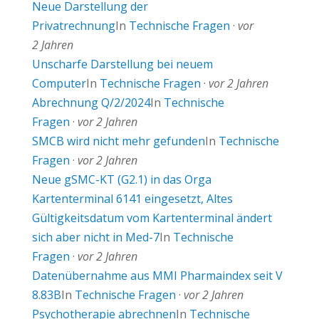
Neue Darstellung der
Privatrechnung
In
Technische Fragen
·
vor
2 Jahren
Unscharfe Darstellung bei neuem
Computer
In
Technische Fragen
·
vor 2 Jahren
Abrechnung Q/2/2024
In
Technische
Fragen
·
vor 2 Jahren
SMCB wird nicht mehr gefunden
In
Technische
Fragen
·
vor 2 Jahren
Neue gSMC-KT (G2.1) in das Orga
Kartenterminal 6141 eingesetzt, Altes
Gültigkeitsdatum vom Kartenterminal ändert
sich aber nicht in Med-7
In
Technische
Fragen
·
vor 2 Jahren
Datenübernahme aus MMI Pharmaindex seit V
8.83B
In
Technische Fragen
·
vor 2 Jahren
Psychotherapie abrechnen
In
Technische