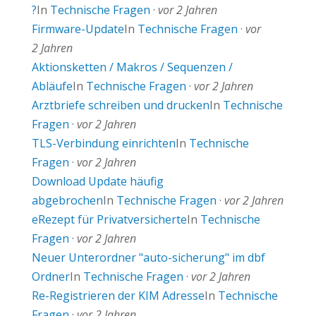
?
In
Technische Fragen
·
vor 2 Jahren
Firmware-Update
In
Technische Fragen
·
vor
2 Jahren
Aktionsketten / Makros / Sequenzen /
Abläufe
In
Technische Fragen
·
vor 2 Jahren
Arztbriefe schreiben und drucken
In
Technische
Fragen
·
vor 2 Jahren
TLS-Verbindung einrichten
In
Technische
Fragen
·
vor 2 Jahren
Download Update häufig
abgebrochen
In
Technische Fragen
·
vor 2 Jahren
eRezept für Privatversicherte
In
Technische
Fragen
·
vor 2 Jahren
Neuer Unterordner "auto-sicherung" im dbf
Ordner
In
Technische Fragen
·
vor 2 Jahren
Re-Registrieren der KIM Adresse
In
Technische
Fragen
·
vor 2 Jahren