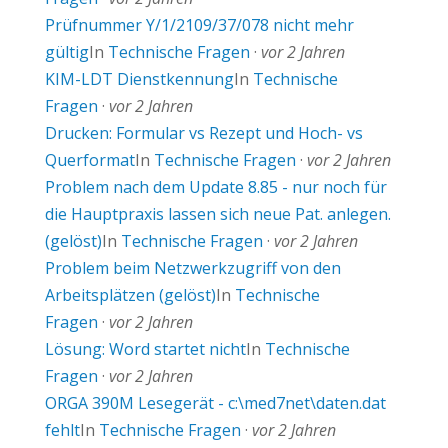
Prüfnummer Y/1/2109/37/078 nicht mehr
gültig
In
Technische Fragen
·
vor 2 Jahren
KIM-LDT Dienstkennung
In
Technische
Fragen
·
vor 2 Jahren
Drucken: Formular vs Rezept und Hoch- vs
Querformat
In
Technische Fragen
·
vor 2 Jahren
Problem nach dem Update 8.85 - nur noch für
die Hauptpraxis lassen sich neue Pat. anlegen.
(gelöst)
In
Technische Fragen
·
vor 2 Jahren
Problem beim Netzwerkzugriff von den
Arbeitsplätzen (gelöst)
In
Technische
Fragen
·
vor 2 Jahren
Lösung: Word startet nicht
In
Technische
Fragen
·
vor 2 Jahren
ORGA 390M Lesegerät - c:\med7net\daten.dat
fehlt
In
Technische Fragen
·
vor 2 Jahren