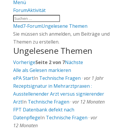
Menü
Forum-
Forum
Aktivität
Navigation
Forum-
Med7-Forum
Ungelesene Themen
Breadcrumbs
Sie müssen sich anmelden, um Beiträge und
-
Themen zu erstellen.
Ungelesene Themen
Sie
sind
Vorherige
Seite 2 von 7
Nächste
hier:
Alle als Gelesen markieren
ePA Start
In
Technische Fragen
·
vor 1 Jahr
Rezeptsignatur in Mehrarztpraxen :
Ausstellenender Arzt versus signierender
Arzt
In
Technische Fragen
·
vor 12 Monaten
FPT Datenbank defekt nach
Datenpflege
In
Technische Fragen
·
vor
12 Monaten