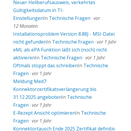
Neuer Heilberufsausweis, verkehrtes
Gültigkeitsdatum in TI-
Einstellungen
In
Technische Fragen
·
vor
12 Monaten
Installationsproblem Version 8.88J - MSI-Datei
nicht gefunden
In
Technische Fragen
·
vor 1 Jahr
eML als ePA Funktion läßt sich (noch) nicht
aktivieren
In
Technische Fragen
·
vor 1 Jahr
Oftmals stoppt das schreiben
In
Technische
Fragen
·
vor 1 Jahr
Meldung Med7:
Konnektorzertifikatsverlängerung bis
31.12.2025 angeboten
In
Technische
Fragen
·
vor 1 Jahr
E-Rezept Ansicht optimieren
In
Technische
Fragen
·
vor 1 Jahr
Konnektortausch Ende 2025 Zertifikat definitiv